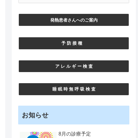
発熱患者さんへのご案内
予 防 接 種
ア レ ル ギ ー 検 査
睡 眠 時 無 呼 吸 検 査
お知らせ
8月の診療予定